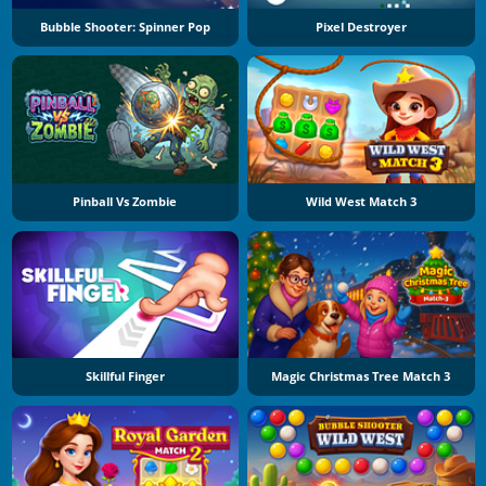
Bubble Shooter: Spinner Pop
Pixel Destroyer
Pinball Vs Zombie
Wild West Match 3
Skillful Finger
Magic Christmas Tree Match 3