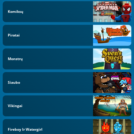
Komiksų
Piratai
Monstrų
Siaubo
Vikingai
Fireboy Ir Watergirl