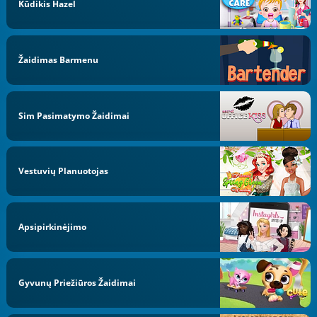
Kūdikis Hazel
Žaidimas Barmenu
Sim Pasimatymo Žaidimai
Vestuvių Planuotojas
Apsipirkinėjimo
Gyvunų Priežiūros Žaidimai