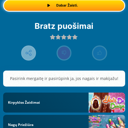
Dabar Žaisti.
Bratz puošimai
Pasirink mergaitę ir pasirūpink ja, jos nagais ir makijažu!
Kirpyklos Žaidimai
Nagų Priežiūra