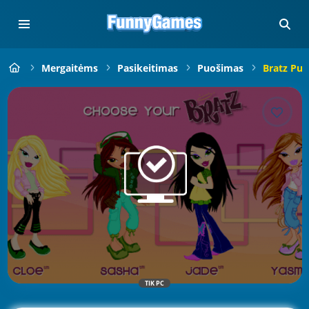
Mergaitėms
Pasikeitimas
Puošimas
Bratz Puo
TIK PC