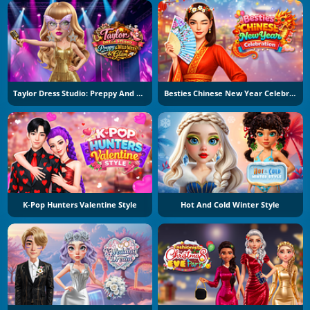
Taylor Dress Studio: Preppy And Wild West Glam
Besties Chinese New Year Celebration
K-Pop Hunters Valentine Style
Hot And Cold Winter Style