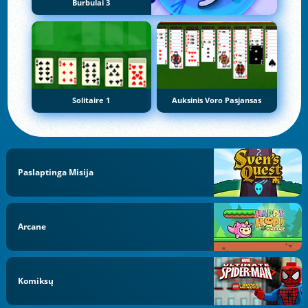
Burbulai 3
Solitaire 1
Auksinis Voro Pasjansas
Paslaptinga Misija
Arcane
Komiksų