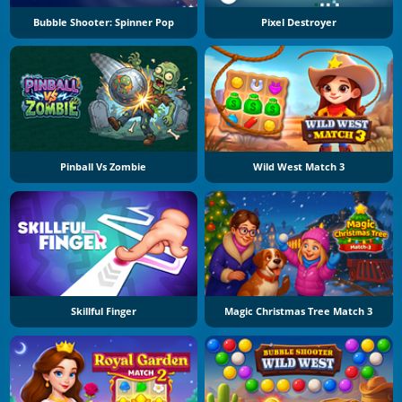
Bubble Shooter: Spinner Pop
Pixel Destroyer
Pinball Vs Zombie
Wild West Match 3
Skillful Finger
Magic Christmas Tree Match 3