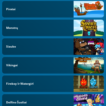
Piratai
Monstrų
Siaubo
Vikingai
Fireboy Ir Watergirl
Delfino Šuoliai