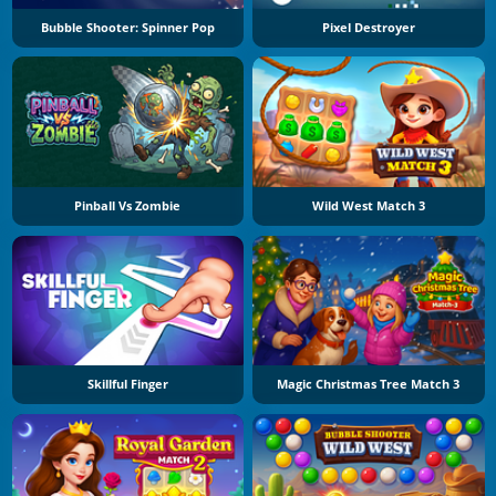
Bubble Shooter: Spinner Pop
Pixel Destroyer
Pinball Vs Zombie
Wild West Match 3
Skillful Finger
Magic Christmas Tree Match 3