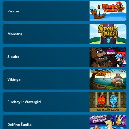
Piratai
Monstrų
Siaubo
Vikingai
Fireboy Ir Watergirl
Delfino Šuoliai