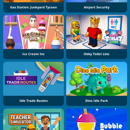
Gas Station: Junkyard Tycoon
Airport Security
Ice Cream Inc
Obby Toilet Line
Idle Trade Routes
Dino Idle Park