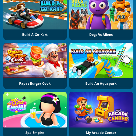
Build A Go-Kart
Dogs Vs Aliens
Papas Burger Cook
Build An Aquapark
Spa Empire
My Arcade Center