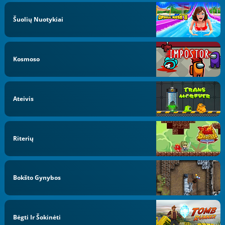
Šuolių Nuotykiai
Kosmoso
Ateivis
Riterių
Bokšto Gynybos
Bėgti Ir Šokinėti