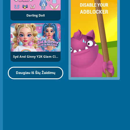
Darling Doll
Syd And Ginny Y2K Glam Clash
Daugiau Iš Šių Žaidimų