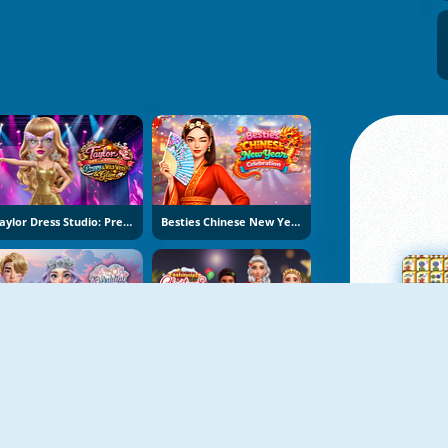
Taylor Dress Studio: Preppy And Wild West Glam
Besties Chinese New Year Celebration
K-Wedding Dream
Fashionista Christmas Eve Party
Su