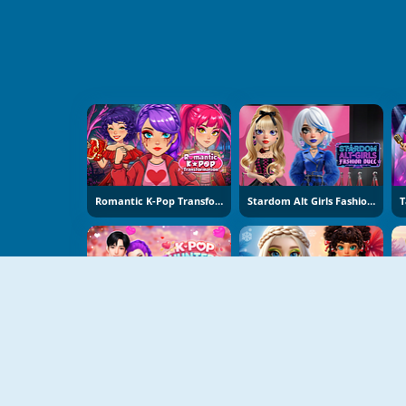
Romantic K-Pop Transformation
Stardom Alt Girls Fashion Duel
K-Pop Hunters Valentine Style
Hot And Cold Winter Style