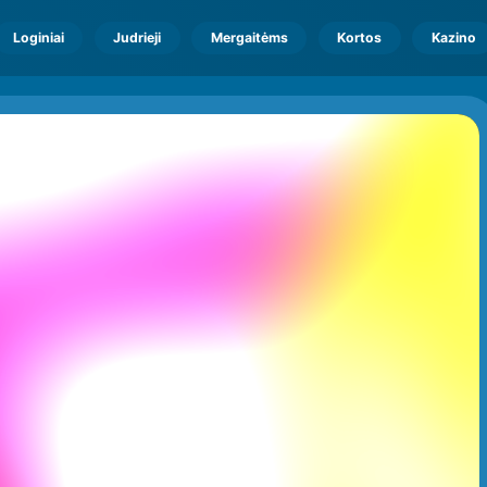
Loginiai
Judrieji
Mergaitėms
Kortos
Kazino