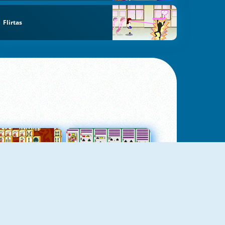
Flirtas
jungtas Mahjong
Kortų Pasjansas