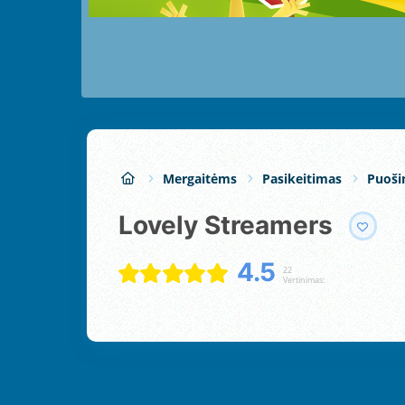
Mergaitėms
Pasikeitimas
Puoši
Lovely Streamers
4.5
22
Vertinimas: