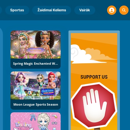
Sportas
Žaidimai Keliems
Vairāk
Spring Magic Enchanted Wardrobe
Moon League Sports Season