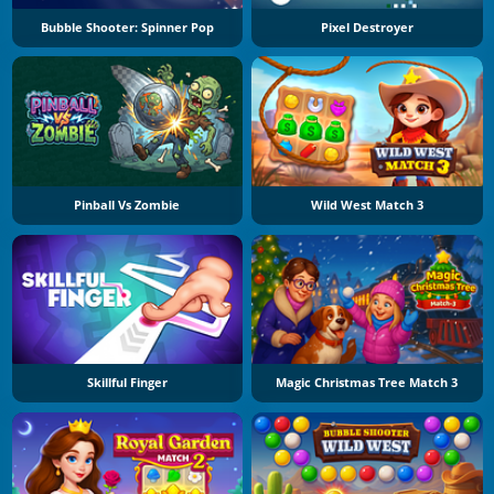
Bubble Shooter: Spinner Pop
Pixel Destroyer
Pinball Vs Zombie
Wild West Match 3
Skillful Finger
Magic Christmas Tree Match 3