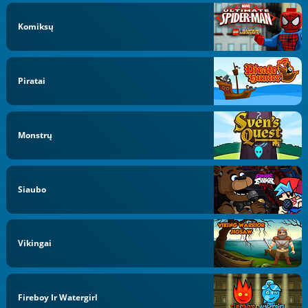
Komiksų
Piratai
Monstrų
Siaubo
Vikingai
Fireboy Ir Watergirl