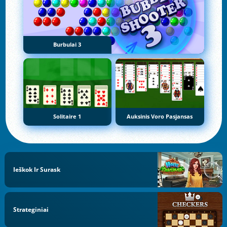
Burbulai 3
Solitaire 1
Auksinis Voro Pasjansas
Ieškok Ir Surask
Strateginiai