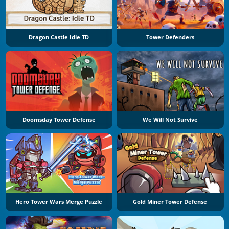
Dragon Castle Idle TD
Tower Defenders
Doomsday Tower Defense
We Will Not Survive
Hero Tower Wars Merge Puzzle
Gold Miner Tower Defense