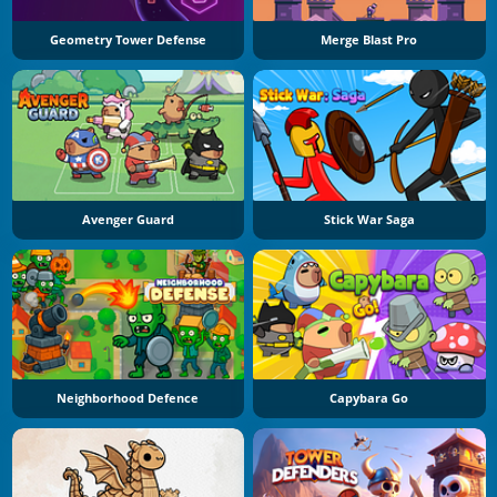
Geometry Tower Defense
Merge Blast Pro
Avenger Guard
Stick War Saga
Neighborhood Defence
Capybara Go