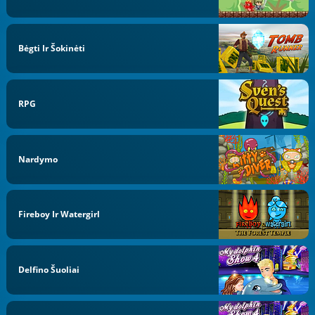
Bėgti Ir Šokinėti
RPG
Nardymo
Fireboy Ir Watergirl
Delfino Šuoliai