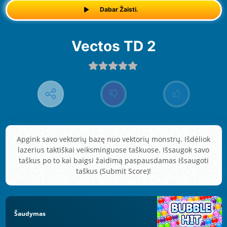
Dabar Žaisti.
Vectos TD 2
Apgink savo vektorių bazę nuo vektorių monstrų. Išdėliok
lazerius taktiškai veiksminguose taškuose. Išsaugok savo
taškus po to kai baigsi žaidimą paspausdamas Išsaugoti
taškus (Submit Score)!
Šaudymas