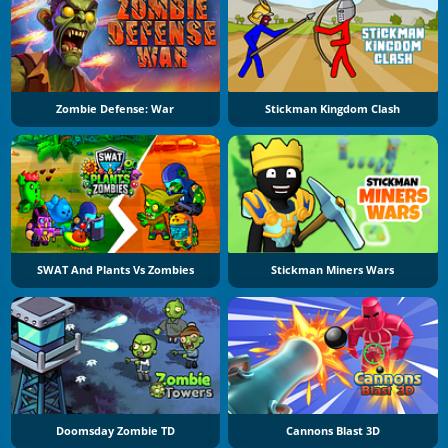
Zombie Defense: War
Stickman Kingdom Clash
SWAT And Plants Vs Zombies
Stickman Miners Wars
Doomsday Zombie TD
Cannons Blast 3D