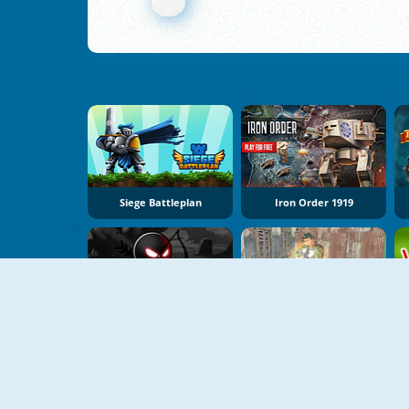
Siege Battleplan
Iron Order 1919
Stickman Archer 4
Frontline Commando Survival