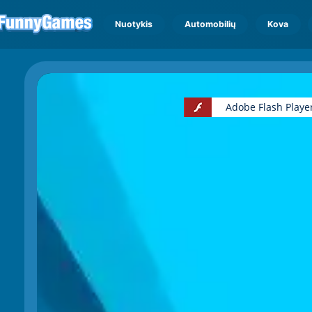
Nuotykis
Automobilių
Kova
Adobe Flash Playe