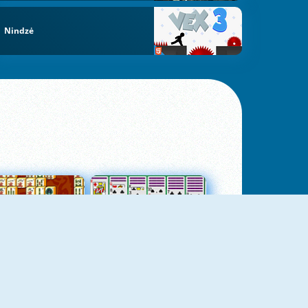
Nindzė
jungtas Mahjong
Kortų Pasjansas