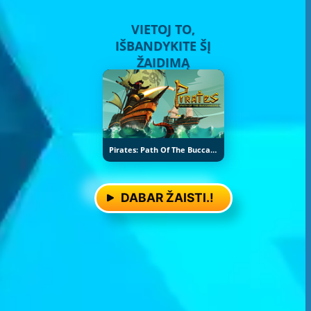
VIETOJ TO,
IŠBANDYKITE ŠĮ
ŽAIDIMĄ
Pirates: Path Of The Buccaneer
DABAR ŽAISTI.!