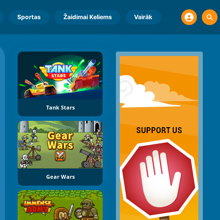
Sportas
Žaidimai Keliems
Vairāk
Tank Stars
Gear Wars