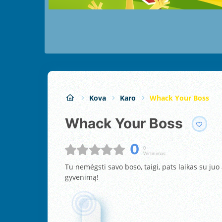
Kova
Karo
Whack Your Boss
Whack Your Boss
0
0
Vertinimas:
Tu nemėgsti savo boso, taigi, pats laikas su juo 
gyvenimą!