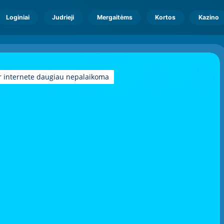
Loginiai
Judrieji
Mergaitėms
Kortos
Kazino
r internete daugiau nepalaikoma