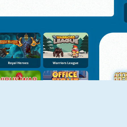
Royal Heroes
Warriors League
Virus War Multiplayer
Office Fight
Su