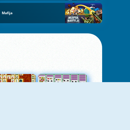
Mafija
jungtas Mahjong
Kortų Pasjansas