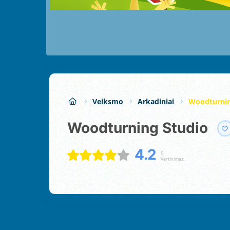
Veiksmo
Arkadiniai
Woodturnin
Woodturning Studio
4.2
5
Vertinimas: