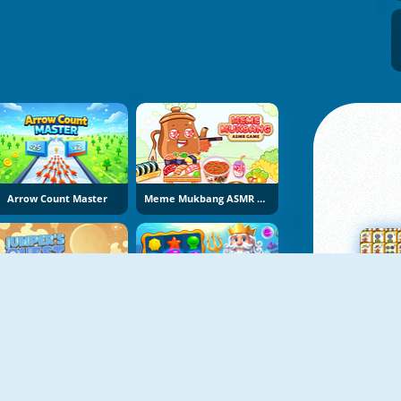
Arrow Count Master
Meme Mukbang ASMR Game
Jumper's Quest
Fish Story 4
Su