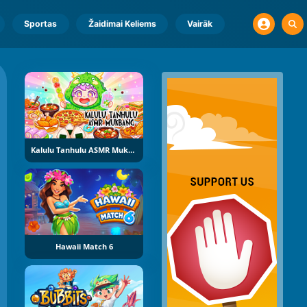
Sportas
Žaidimai Keliems
Vairāk
Kalulu Tanhulu ASMR Mukbang
Hawaii Match 6