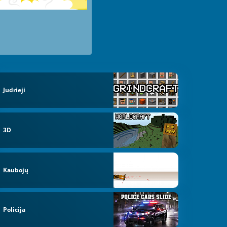
Judrieji
3D
Kaubojų
Policija