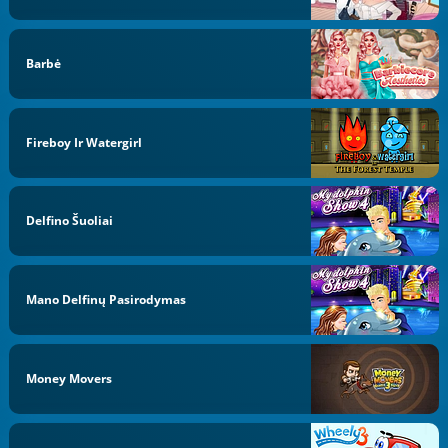
Barbė
Fireboy Ir Watergirl
Delfino Šuoliai
Mano Delfinų Pasirodymas
Money Movers