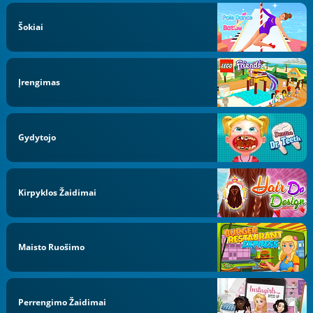
Šokiai
Įrengimas
Gydytojo
Kirpyklos Žaidimai
Maisto Ruošimo
Perrengimo Žaidimai