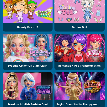
Beauty Resort 2
Darling Doll
Syd And Ginny Y2K Glam Clash
Romantic K-Pop Transformation
Stardom Alt Girls Fashion Duel
Taylor Dress Studio: Preppy And Wild West Glam