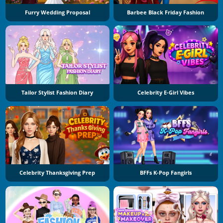
Furry Wedding Proposal
Barbee Black Friday Fashion
Tailor Stylist Fashion Diary
Celebrity E-Girl Vibes
Celebrity Thanksgiving Prep
BFFs K-Pop Fangirls