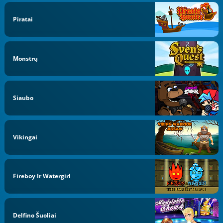
Piratai
Monstrų
Siaubo
Vikingai
Fireboy Ir Watergirl
Delfino Šuoliai