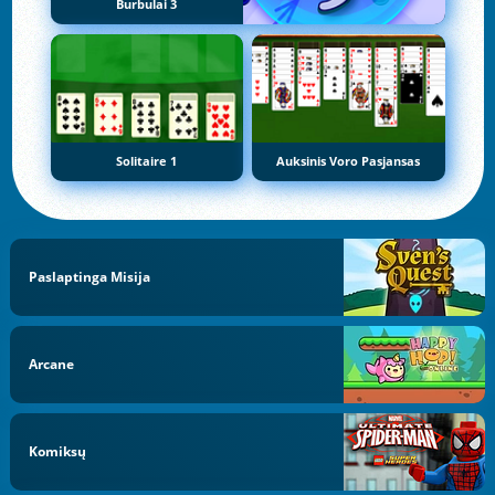
Burbulai 3
Solitaire 1
Auksinis Voro Pasjansas
Paslaptinga Misija
Arcane
Komiksų