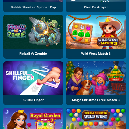
Bubble Shooter: Spinner Pop
Pixel Destroyer
Pinball Vs Zombie
Wild West Match 3
Skillful Finger
Magic Christmas Tree Match 3