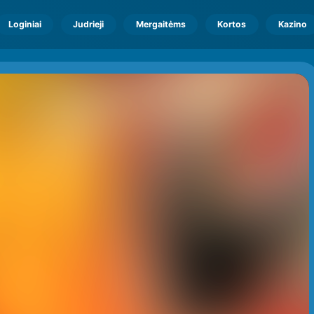
Loginiai
Judrieji
Mergaitėms
Kortos
Kazino