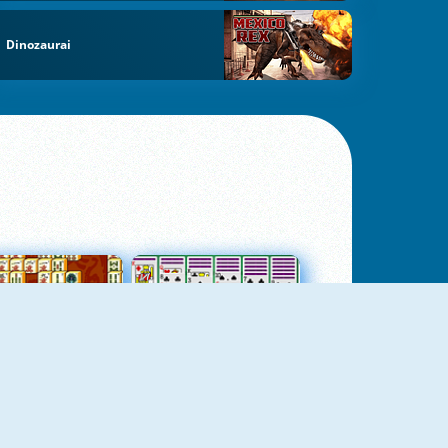
Dinozaurai
jungtas Mahjong
Kortų Pasjansas