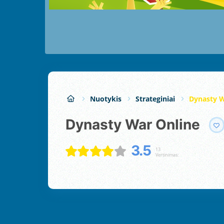
Nuotykis
Strateginiai
Dynasty W
Dynasty War Online
3.5
13
Vertinimas: