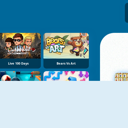
Live 100 Days
Bears Vs Art
SCP-173 Escape
Arrow Slide Puzzle
Su