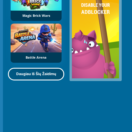
Magic Brick Wars
Battle Arena
Daugiau Iš Šių Žaidimų