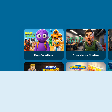
Dogs Vs Aliens
Apocalypse Shelter
Obby Rescue Pin
Merge Home Mania