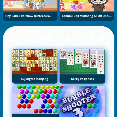
Tiny Baker Rainbow Buttercream Cake
Labubu Doll Mukbang ASMR Unblocked
Sujungtas Mahjong
Kortų Pasjansas