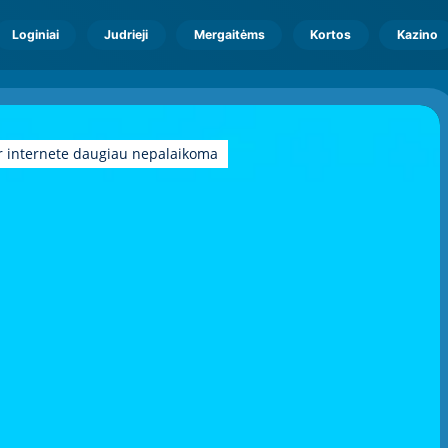
Loginiai
Judrieji
Mergaitėms
Kortos
Kazino
r internete daugiau nepalaikoma