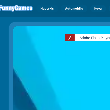
Nuotykis
Automobilių
Kova
Adobe Flash Playe