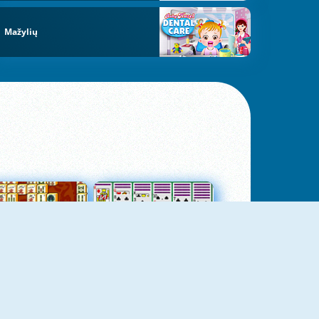
Mažylių
jungtas Mahjong
Kortų Pasjansas