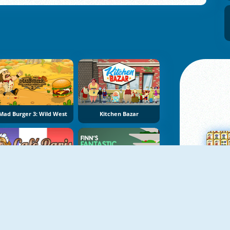
Mad Burger 3: Wild West
Kitchen Bazar
Café Paris
Finn's Fantastic Food Machine
Su