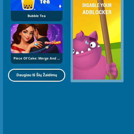
Bubble Tea
Piece Of Cake: Merge And Bake
Daugiau Iš Šių Žaidimų