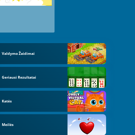
Valdymo Žaidimai
Geriausi Rezultatai
Katės
Meilės