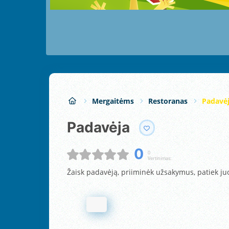
Mergaitėms
Restoranas
Padavė
Padavėja
0
0
Vertinimas:
Žaisk padavėją, priiminėk užsakymus, patiek juo