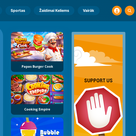
Sportas
Žaidimai Keliems
Vairāk
Papas Burger Cook
Cooking Empire