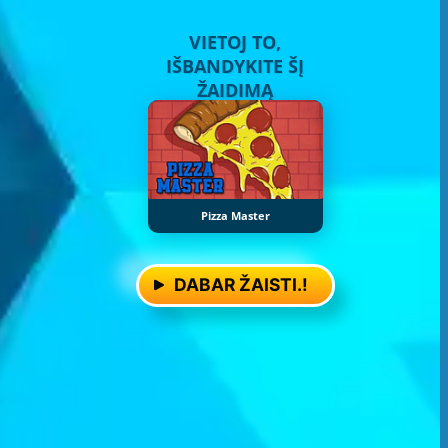
VIETOJ TO,
IŠBANDYKITE ŠĮ
ŽAIDIMĄ
Pizza Master
DABAR ŽAISTI.!